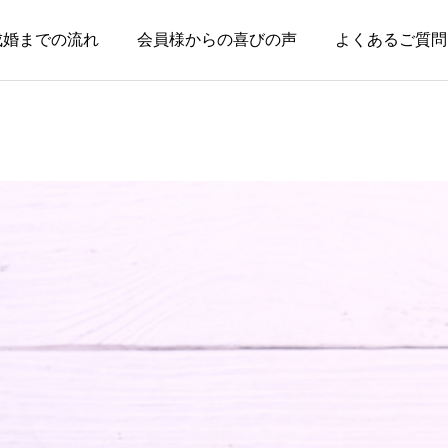
成婚までの流れ
会員様からの喜びの声
よくあるご質問
お知らせ
お知らせ
親のためではなく、自分
本当に大切なのは、話が
の幸せのために婚活して
盛り上がることではなく
いい
安心できること
2026.08.03
2026.07.20