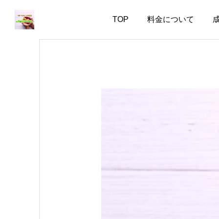
TOP
料金について
お知らせ
お知らせ
婚活で大切なのは、自分
失敗した経験がある人ほ
を飾らない勇気
ど、幸せな結婚に近づけ
る
2026.08.05
2026.08.04