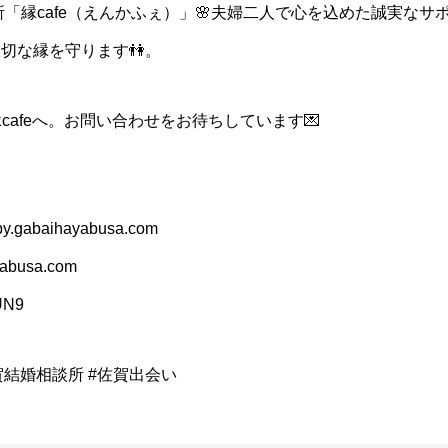
「縁cafe（えんかふぇ）」🌸夫婦二人で心を込めた誠実なサ
切な縁を守ります👫。
cafeへ。お問い合わせをお待ちしています💌
.gabaihayabusa.com
busa.com
RUN9
賀結婚相談所 #佐賀出会い