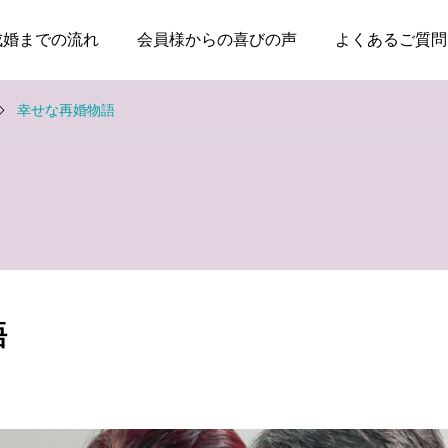
成婚までの流れ
会員様からの喜びの声
よくあるご質問
幸せな再婚物語
お知らせ
お知らせ
親のためではなく、自分
本当に大切なのは、話が
の幸せのために婚活して
盛り上がることではなく
語
いい
安心できること
2026.08.03
2026.07.20