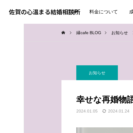
佐賀の心温まる結婚相談所
TOP
料金について
縁cafe BLOG
お知らせ
お知らせ
お知らせ
お知らせ
婚活で大切なのは、自分
失敗した経験がある人ほ
を飾らない勇気
ど、幸せな結婚に近づけ
幸せな再婚物
る
2026.08.05
2026.08.04
2024.01.05
2024.01.24