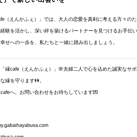
afe（えんかふぇ）」では、大人の恋愛を真剣に考える方々の
生経験を活かし、深い絆を築けるパートナーを見つけるお手伝
い幸せへの一歩を、私たちと一緒に踏み出しましょう。
「縁cafe（えんかふぇ）」🌸夫婦二人で心を込めた誠実なサ
な縁を守ります👫。
cafeへ。お問い合わせをお待ちしています💌
.gabaihayabusa.com
busa.com