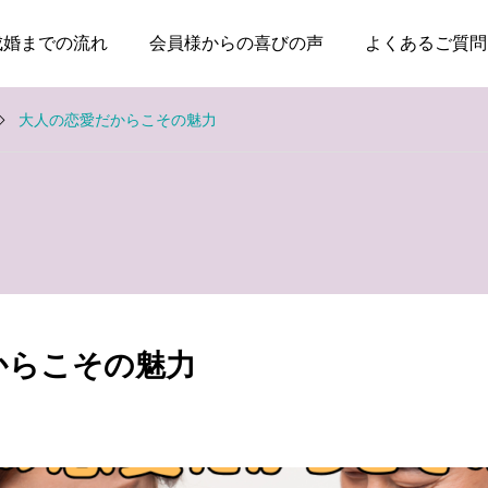
成婚までの流れ
会員様からの喜びの声
よくあるご質問
大人の恋愛だからこその魅力
お知らせ
お知らせ
親のためではなく、自分
本当に大切なのは、話が
の幸せのために婚活して
盛り上がることではなく
からこその魅力
いい
安心できること
2026.08.03
2026.07.20