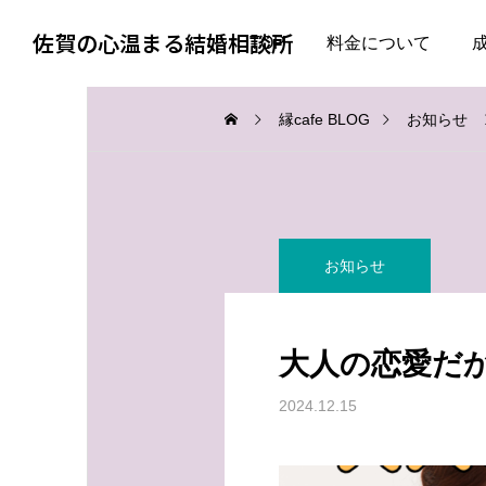
佐賀の心温まる結婚相談所
TOP
料金について
縁cafe BLOG
お知らせ
お知らせ
お知らせ
お知らせ
婚活で大切なのは、自分
失敗した経験がある人ほ
を飾らない勇気
ど、幸せな結婚に近づけ
大人の恋愛だ
る
2026.08.05
2026.08.04
2024.12.15