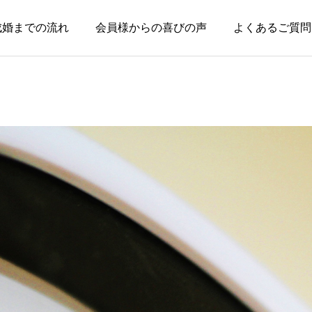
成婚までの流れ
会員様からの喜びの声
よくあるご質問
お知らせ
お知らせ
失敗した経験がある人ほ
親のためではなく、自分
ど、幸せな結婚に近づけ
の幸せのために婚活して
る
いい
2026.08.04
2026.08.03