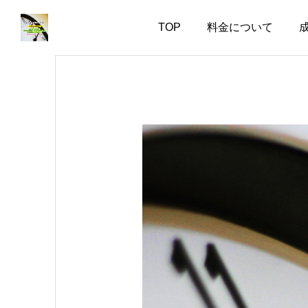
TOP
料金について
お知らせ
お知らせ
会話上手より、一緒にい
婚活で大切なのは、自分
て疲れない人
を飾らない勇気
2026.08.06
2026.08.05