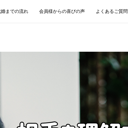
成婚までの流れ
会員様からの喜びの声
よくあるご質問
お知らせ
お知らせ
親のためではなく、自分
本当に大切なのは、話が
の幸せのために婚活して
盛り上がることではなく
いい
安心できること
2026.08.03
2026.07.20