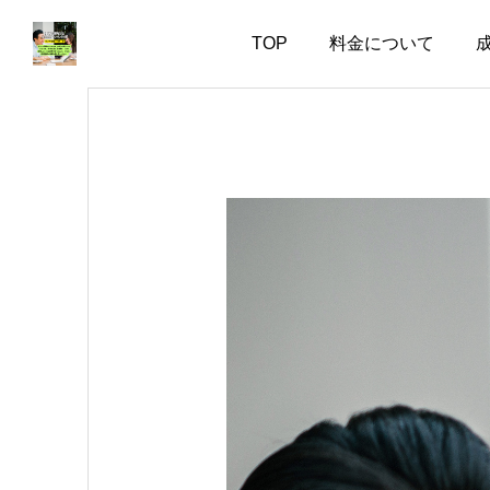
TOP
料金について
お知らせ
お知らせ
婚活で大切なのは、自分
失敗した経験がある人ほ
を飾らない勇気
ど、幸せな結婚に近づけ
る
2026.08.05
2026.08.04