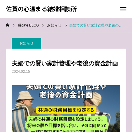
佐賀の心温まる結婚相談所
佐賀の心温まる結婚相談所
縁cafe BLOG
お知らせ
夫婦での賢い家計管理や老後の資金計画
料金
お電話
お知らせ
アクセス
夫婦での賢い家計管理や老後の資金計画
TOP
2024.02.15
料金について
成婚までの流れ
会員様からの喜びの声
よくあるご質問