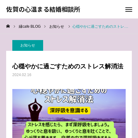
佐賀の心温まる結婚相談所
佐賀の心温まる結婚相談所
縁cafe BLOG
お知らせ
心穏やかに過ごすためのストレス解消法
料金
お電話
お知らせ
アクセス
心穏やかに過ごすためのストレス解消法
TOP
2024.02.16
料金について
成婚までの流れ
会員様からの喜びの声
よくあるご質問