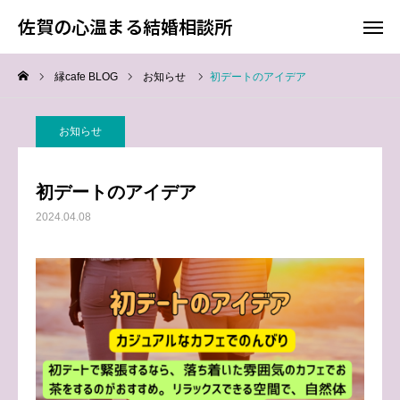
佐賀の心温まる結婚相談所
佐賀の心温まる結婚相談所
縁cafe BLOG
お知らせ
初デートのアイデア
料金
お電話
お知らせ
アクセス
初デートのアイデア
TOP
2024.04.08
料金について
成婚までの流れ
会員様からの喜びの声
よくあるご質問