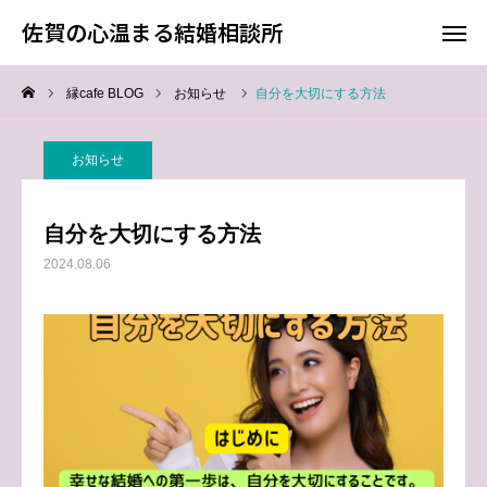
佐賀の心温まる結婚相談所
佐賀の心温まる結婚相談所
縁cafe BLOG
お知らせ
自分を大切にする方法
料金
お電話
お知らせ
アクセス
自分を大切にする方法
TOP
2024.08.06
料金について
成婚までの流れ
会員様からの喜びの声
よくあるご質問