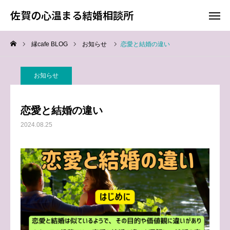
佐賀の心温まる結婚相談所
佐賀の心温まる結婚相談所
縁cafe BLOG
お知らせ
恋愛と結婚の違い
料金
お電話
お知らせ
アクセス
恋愛と結婚の違い
TOP
2024.08.25
料金について
成婚までの流れ
会員様からの喜びの声
よくあるご質問