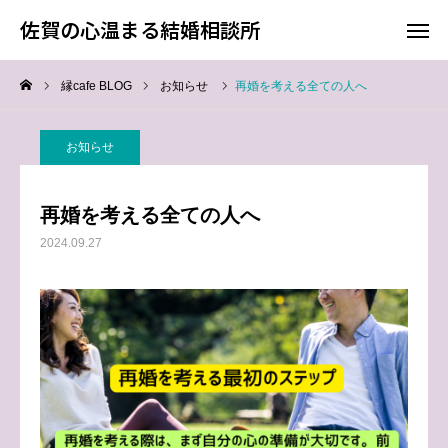
佐賀の心温まる結婚相談所
佐賀の心温まる結婚相談所
縁cafe BLOG
お知らせ
再婚を考える全ての人へ
料金
お電話
お知らせ
アクセス
再婚を考える全ての人へ
TOP
2024.09.27
料金について
成婚までの流れ
会員様からの喜びの声
よくあるご質問