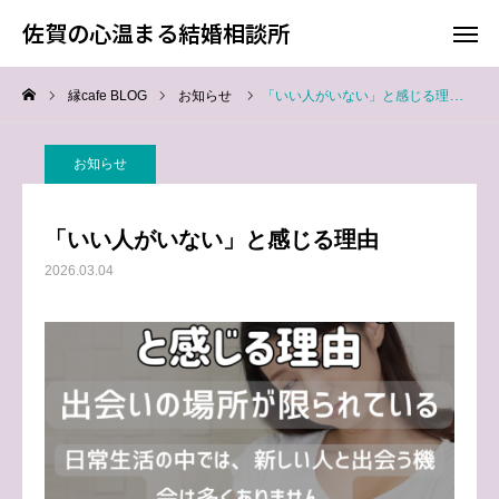
佐賀の心温まる結婚相談所
佐賀の心温まる結婚相談所
縁cafe BLOG
お知らせ
「いい人がいない」と感じる理由
料金
お電話
お知らせ
アクセス
「いい人がいない」と感じる理由
TOP
2026.03.04
料金について
成婚までの流れ
会員様からの喜びの声
よくあるご質問