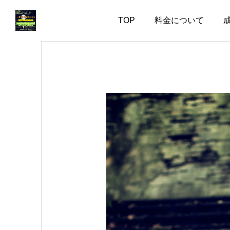
TOP
料金について
お知らせ
お知らせ
婚活で大切なのは、自分
失敗した経験がある人ほ
を飾らない勇気
ど、幸せな結婚に近づけ
る
2026.08.05
2026.08.04