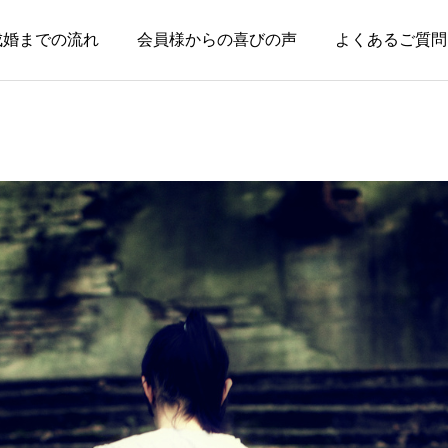
成婚までの流れ
会員様からの喜びの声
よくあるご質問
お知らせ
お知らせ
親のためではなく、自分
本当に大切なのは、話が
の幸せのために婚活して
盛り上がることではなく
いい
安心できること
2026.08.03
2026.07.20