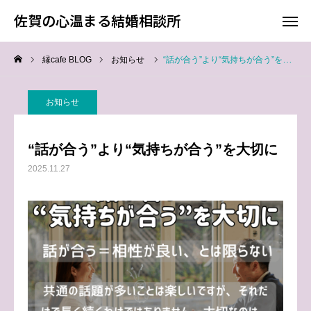
佐賀の心温まる結婚相談所
佐賀の心温まる結婚相談所
縁cafe BLOG
お知らせ
“話が合う”より“気持ちが合う”を大切に
料金
お電話
お知らせ
アクセス
“話が合う”より“気持ちが合う”を大切に
TOP
2025.11.27
料金について
成婚までの流れ
会員様からの喜びの声
よくあるご質問