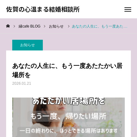
佐賀の心温まる結婚相談所
佐賀の心温まる結婚相談所
縁cafe BLOG
お知らせ
あなたの人生に、もう一度あたたかい居場所を
料金
お電話
お知らせ
アクセス
あなたの人生に、もう一度あたたかい居
TOP
場所を
2026.01.21
料金について
成婚までの流れ
会員様からの喜びの声
よくあるご質問