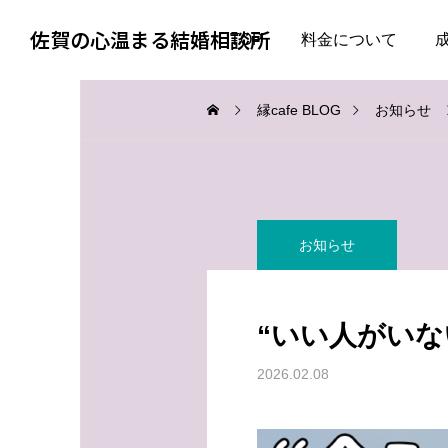
佐賀の心温まる結婚相談所
TOP
料金について
縁cafe BLOG
お知らせ
お知らせ
お知らせ
お知らせ
婚活で大切なのは、自分
失敗した経験がある人ほ
を飾らない勇気
ど、幸せな結婚に近づけ
“いい人がいな
る
2026.08.05
2026.08.04
2026.02.08