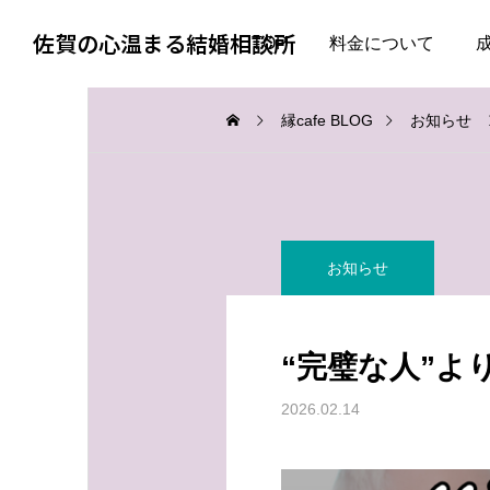
佐賀の心温まる結婚相談所
TOP
料金について
縁cafe BLOG
お知らせ
お知らせ
お知らせ
お知らせ
会話上手より、一緒にい
婚活で大切なのは、自分
て疲れない人
を飾らない勇気
“完璧な人”よ
2026.08.06
2026.08.05
2026.02.14