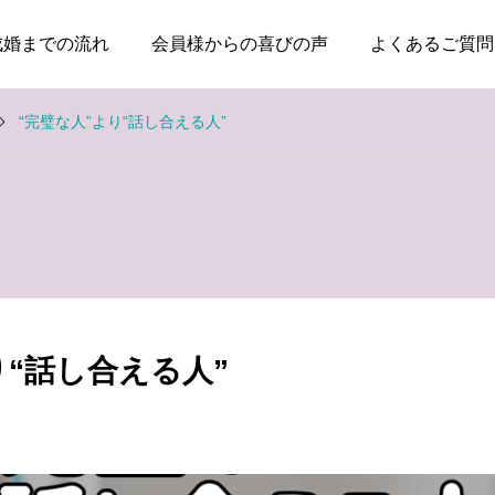
成婚までの流れ
会員様からの喜びの声
よくあるご質問
“完璧な人”より“話し合える人”
お知らせ
お知らせ
失敗した経験がある人ほ
親のためではなく、自分
ど、幸せな結婚に近づけ
の幸せのために婚活して
り“話し合える人”
る
いい
2026.08.04
2026.08.03