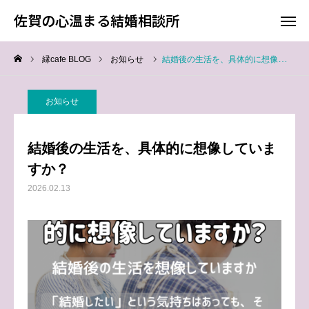
佐賀の心温まる結婚相談所
佐賀の心温まる結婚相談所
縁cafe BLOG
お知らせ
結婚後の生活を、具体的に想像していますか？
料金
お電話
お知らせ
アクセス
結婚後の生活を、具体的に想像していま
TOP
すか？
2026.02.13
料金について
成婚までの流れ
会員様からの喜びの声
よくあるご質問