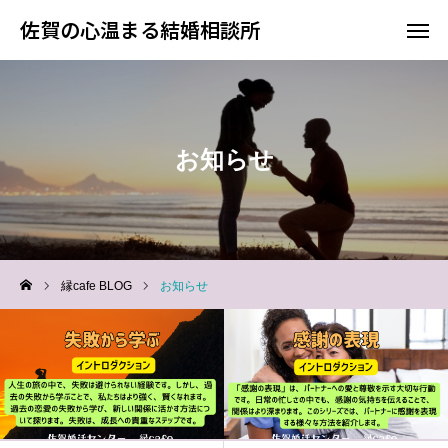
佐賀の心温まる結婚相談所
佐賀の心温まる結婚相談所
料金
お電話
お知らせ
アクセス
TOP
料金について
縁cafe BLOG
お知らせ
成婚までの流れ
会員様からの喜びの声
よくあるご質問