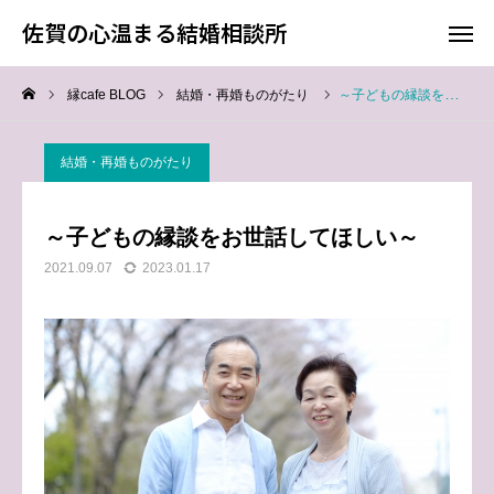
佐賀の心温まる結婚相談所
佐賀の心温まる結婚相談所
縁cafe BLOG
結婚・再婚ものがたり
～子どもの縁談をお世話してほしい～
料金
お電話
結婚・再婚ものがたり
アクセス
～子どもの縁談をお世話してほしい～
TOP
2021.09.07
2023.01.17
料金について
成婚までの流れ
会員様からの喜びの声
よくあるご質問