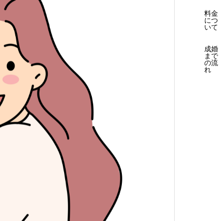
料金
につ
いて
成婚
まで
の流
れ