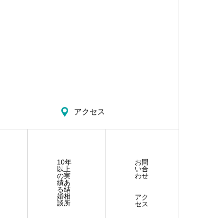
アクセス
10年
お問
以上
い合
の実
わせ
績あ
る結
婚相
アク
談所
セス