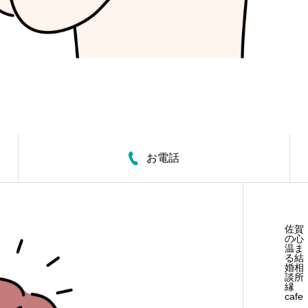
お電話
佐賀
の心
温ま
る結
婚相
談所
縁
cafe