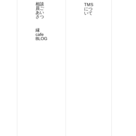
相談
TMS
員ご
につ
あい
いて
さつ
縁
cafe
BLOG