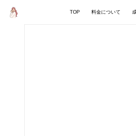
TOP
料金について
お知らせ
お知らせ
一人暮らしが長い人ほ
会話上手より、一緒にい
ど、結婚生活は意外とう
て疲れない人
まくいく
2026.08.07
2026.08.06