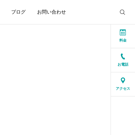
ブログ
お問い合わせ
料金
お電話
お知らせ
お知らせ
親のためではなく、自分
本当に大切なのは、話が
アクセス
の幸せのために婚活して
盛り上がることではなく
いい
安心できること
2026.08.03
2026.07.20