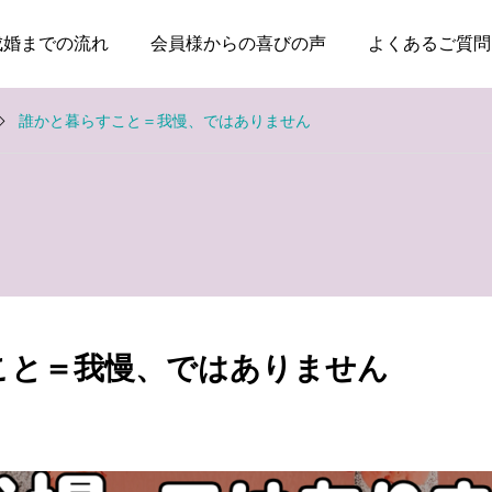
成婚までの流れ
会員様からの喜びの声
よくあるご質問
誰かと暮らすこと＝我慢、ではありません
お知らせ
お知らせ
親のためではなく、自分
本当に大切なのは、話が
の幸せのために婚活して
盛り上がることではなく
こと＝我慢、ではありません
いい
安心できること
2026.08.03
2026.07.20