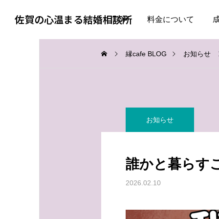
佐賀の心温まる結婚相談所
TOP
料金について
縁cafe BLOG
お知らせ
お知らせ
お知らせ
お知らせ
婚活で大切なのは、自分
失敗した経験がある人ほ
を飾らない勇気
ど、幸せな結婚に近づけ
誰かと暮らす
る
2026.08.05
2026.08.04
2026.02.10